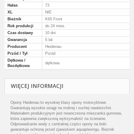
Hałas
73
XL
NIE
Bieżnik
K65 Front
Rok produkcji
do 24 mies.
Czas dostawy
10 dni
Gwarancja
5 lat
Producent
Heidenau
Przód / Tył
Przód
Dętkowa /
dętkowa
Bezdętkowa
WIĘCEJ INFORMACJI
Opony Heidenau to wysokiej klasy opony motocyklowe.
Gwarantują wysokie osiągi na mokrej i suchej nawierzchni.
Materiałem produkcyjnym jest nowoczesna mieszanka gumowa,
która zapewnia zwiększoną wytrzymałość na ścieranie.
Odprowadzanie wody z centralnej części opony na boki
gwarantuje ochronę przed zjawiskiem aquaplaningu. Bieżnik