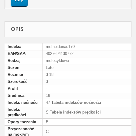
OPIS
Indeks:
motheidenau170
EAN/SAP:
4027694130772
Rodzaj
motocyklowe
Sezon
Lato
Rozmiar
3-18
Szerokość
3
Profil
-
Średnica
18
Indeks nośności
47
Tabela indeksów nośności
Indeks
S
Tabela indeksów prędkości
prędkości
Opory toczenia
E
Przyczepność
C
na mokrym