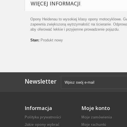
WIĘCEJ INFORMACJI
Opony Heidenau to wysokiej klasy opony motocyklowe. Gw
zapewnia zwiększoną wytrzymałość na ścieranie. Odprowad
aby oferować lekkie i przyjemne prowadzenie pojazdu.
Stan:
Produkt nowy
Newsletter
Informacja
Moje konto
Polityka prywatności
Moje zamówienia
Jakie opony wybrać
Moje rachunki