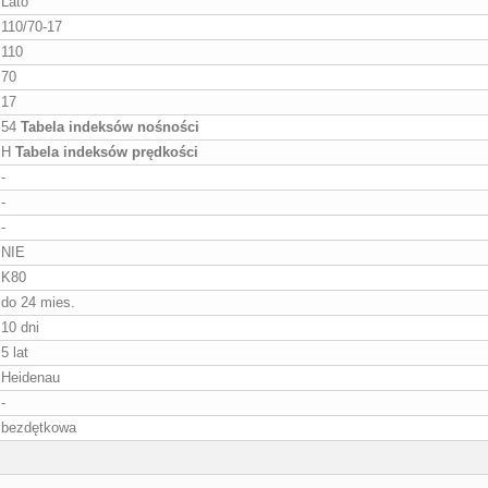
Lato
110/70-17
110
70
17
54
Tabela indeksów nośności
H
Tabela indeksów prędkości
-
-
-
NIE
K80
do 24 mies.
10 dni
5 lat
Heidenau
-
bezdętkowa