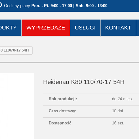
Godziny pracy
Pon. - Pt. 9:00 - 17:00 | Sob. 9:00 - 13:00
DUKTY
WYPRZEDAŻE
USŁUGI
KONTAKT
0 110/70-17 54H
Heidenau K80 110/70-17 54H
Rok produkcji:
do 24 mies.
Czas dostawy:
10 dni
Dostępność:
16 szt.