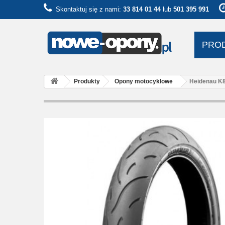
Skontaktuj się z nami:
33 814 01 44
lub
501 395 991
PRO
Produkty
Opony motocyklowe
Heidenau K8