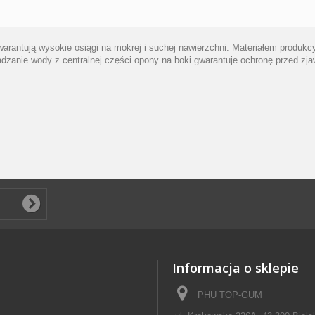
arantują wysokie osiągi na mokrej i suchej nawierzchni. Materiałem produ
zanie wody z centralnej części opony na boki gwarantuje ochronę przed zjaw
Informacja o sklepie
PHU TOP-GUM