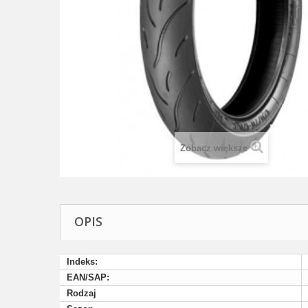
Zobacz większe
OPIS
Indeks:
EAN/SAP:
Rodzaj