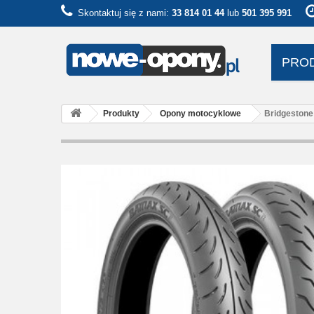
Skontaktuj się z nami:
33 814 01 44
lub
501 395 991
PRO
Produkty
Opony motocyklowe
Bridgestone