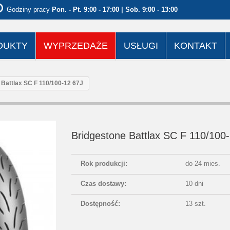
Godziny pracy
Pon. - Pt. 9:00 - 17:00 | Sob. 9:00 - 13:00
DUKTY
WYPRZEDAŻE
USŁUGI
KONTAKT
 Battlax SC F 110/100-12 67J
Bridgestone Battlax SC F 110/100
Rok produkcji:
do 24 mies.
Czas dostawy:
10 dni
Dostępność:
13 szt.