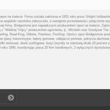
pon na świecie. Firma została założona w 1931 roku przez Shōjirō Ishibash
a angielski nazwiska założyciela, a następnie przestawienia i połączenia w
zwę firmy. Bridgestone jest największym producentem opon na świecie. Zajmu
ą z "Wielkiej Trójcy" producentów ogumienia, tj.: Michelin oraz Goodyear T
berling, Road King, Gillette, Peerless, FireStop. Oprócz opon Bridgestone 
 (pasy transmisyjne, bębny gumowe, odbijacze portowe, pokrycia dachowe, iz
, piłki tenisowe, deski surfingowe, buty) (wyroby te stanowią około 20 procen
d roku 1990, koordynując pracę 20 firm handlowych, 2 wyłącznych dystrybut