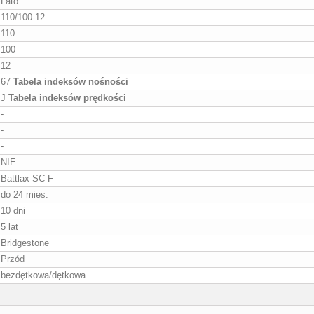
Lato
110/100-12
110
100
12
67
Tabela indeksów nośności
J
Tabela indeksów prędkości
-
-
-
NIE
Battlax SC F
do 24 mies.
10 dni
5 lat
Bridgestone
Przód
bezdętkowa/dętkowa