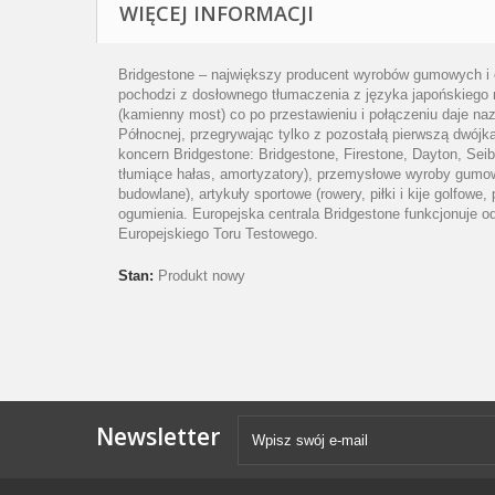
WIĘCEJ INFORMACJI
Bridgestone – największy producent wyrobów gumowych i o
pochodzi z dosłownego tłumaczenia z języka japońskiego n
(kamienny most) co po przestawieniu i połączeniu daje na
Północnej, przegrywając tylko z pozostałą pierwszą dwójk
koncern Bridgestone: Bridgestone, Firestone, Dayton, Sei
tłumiące hałas, amortyzatory), przemysłowe wyroby gumowe
budowlane), artykuły sportowe (rowery, piłki i kije golfowe
ogumienia. Europejska centrala Bridgestone funkcjonuje o
Europejskiego Toru Testowego.
Stan:
Produkt nowy
Newsletter