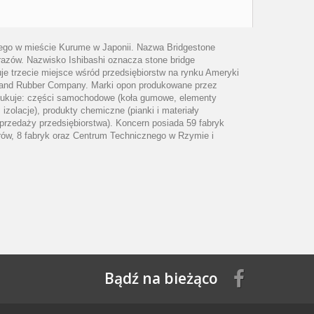
iego w mieście Kurume w Japonii. Nazwa Bridgestone
yrazów. Nazwisko Ishibashi oznacza stone bridge
je trzecie miejsce wśród przedsiębiorstw na rynku Ameryki
ire and Rubber Company. Marki opon produkowane przez
produkuje: części samochodowe (koła gumowe, elementy
olacje), produkty chemiczne (pianki i materiały
t sprzedaży przedsiębiorstwa). Koncern posiada 59 fabryk
orów, 8 fabryk oraz Centrum Technicznego w Rzymie i
Bądź na bieżąco