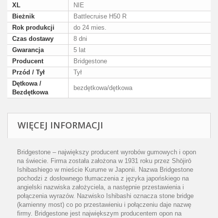
XL
NIE
Bieżnik
Battlecruise H50 R
Rok produkcji
do 24 mies.
Czas dostawy
8 dni
Gwarancja
5 lat
Producent
Bridgestone
Przód / Tył
Tył
Dętkowa /
bezdętkowa/dętkowa
Bezdętkowa
WIĘCEJ INFORMACJI
Bridgestone – największy producent wyrobów gumowych i opon
na świecie. Firma została założona w 1931 roku przez Shōjirō
Ishibashiego w mieście Kurume w Japonii. Nazwa Bridgestone
pochodzi z dosłownego tłumaczenia z języka japońskiego na
angielski nazwiska założyciela, a następnie przestawienia i
połączenia wyrazów. Nazwisko Ishibashi oznacza stone bridge
(kamienny most) co po przestawieniu i połączeniu daje nazwę
firmy. Bridgestone jest największym producentem opon na