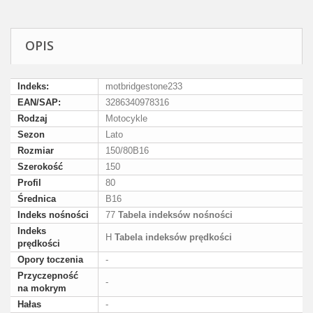
OPIS
Indeks:
motbridgestone233
EAN/SAP:
3286340978316
Rodzaj
Motocykle
Sezon
Lato
Rozmiar
150/80B16
Szerokość
150
Profil
80
Średnica
B16
Indeks nośności
77
Tabela indeksów nośności
Indeks
H
Tabela indeksów prędkości
prędkości
Opory toczenia
-
Przyczepność
-
na mokrym
Hałas
-