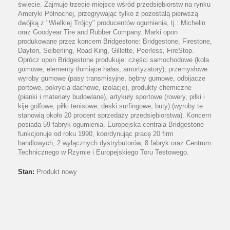
świecie. Zajmuje trzecie miejsce wśród przedsiębiorstw na rynku
Ameryki Północnej, przegrywając tylko z pozostałą pierwszą
dwójką z "Wielkiej Trójcy" producentów ogumienia, tj.: Michelin
oraz Goodyear Tire and Rubber Company. Marki opon
produkowane przez koncern Bridgestone: Bridgestone, Firestone,
Dayton, Seiberling, Road King, Gillette, Peerless, FireStop.
Oprócz opon Bridgestone produkuje: części samochodowe (koła
gumowe, elementy tłumiące hałas, amortyzatory), przemysłowe
wyroby gumowe (pasy transmisyjne, bębny gumowe, odbijacze
portowe, pokrycia dachowe, izolacje), produkty chemiczne
(pianki i materiały budowlane), artykuły sportowe (rowery, piłki i
kije golfowe, piłki tenisowe, deski surfingowe, buty) (wyroby te
stanowią około 20 procent sprzedaży przedsiębiorstwa). Koncern
posiada 59 fabryk ogumienia. Europejska centrala Bridgestone
funkcjonuje od roku 1990, koordynując pracę 20 firm
handlowych, 2 wyłącznych dystrybutorów, 8 fabryk oraz Centrum
Technicznego w Rzymie i Europejskiego Toru Testowego.
Stan:
Produkt nowy