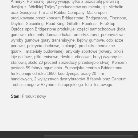
Ameryki Północnej, przegrywając tylko z pozostałą pierwszą
dwójką z "Wielkiej Trójcy" producentów ogumienia, tj.: Michelin
oraz Goodyear Tire and Rubber Company. Marki opon
produkowane przez koncern Bridgestone: Bridgestone, Firestone,
Dayton, Seiberling, Road King, Gillette, Peerless, FireStop.
Oprócz opon Bridgestone produkuje: części samochodowe (koła
gumowe, elementy tłumiące hałas, amortyzatory), przemysłowe
wyroby gumowe (pasy transmisyjne, bębny gumowe, odbijacze
portowe, pokrycia dachowe, izolacje), produkty chemiczne
(pianki i materiały budowlane), artykuły sportowe (rowery, piłki i
kije golfowe, piłki tenisowe, deski surfingowe, buty) (wyroby te
stanowią około 20 procent sprzedaży przedsiębiorstwa). Koncern
posiada 59 fabryk ogumienia. Europejska centrala Bridgestone
funkcjonuje od roku 1990, koordynując pracę 20 firm
handlowych, 2 wyłącznych dystrybutorów, 8 fabryk oraz Centrum
Technicznego w Rzymie i Europejskiego Toru Testowego.
Stan:
Produkt nowy