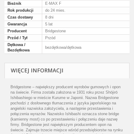
Bieżnik
E-MAX F
Rok produkcji
do 24 mies.
Czas dostawy
8 dni
Gwarancja
5 lat
Producent
Bridgestone
Przód / Tył
Przód
Dętkowa /
bezdętkowa/dętkowa
Bezdętkowa
WIĘCEJ INFORMACJI
Bridgestone – największy producent wyrobów gumowych i opon
na świecie. Firma została założona w 1931 roku przez Shōjirō
Ishibashiego w mieście Kurume w Japonii. Nazwa Bridgestone
pochodzi z dosłownego tłumaczenia z języka japońskiego na
angielski nazwiska założyciela, a następnie przestawienia i
połączenia wyrazów. Nazwisko Ishibashi oznacza stone bridge
(kamienny most) co po przestawieniu i połączeniu daje nazwę
firmy. Bridgestone jest największym producentem opon na
świecie. Zajmuje trzecie miejsce wśród przedsiębiorstw na rynku