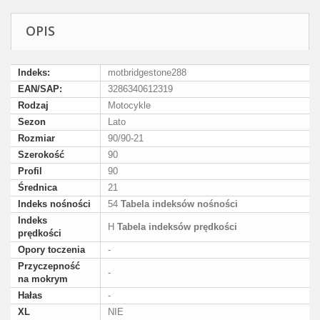
OPIS
Indeks:
motbridgestone288
EAN/SAP:
3286340612319
Rodzaj
Motocykle
Sezon
Lato
Rozmiar
90/90-21
Szerokość
90
Profil
90
Średnica
21
Indeks nośności
54
Tabela indeksów nośności
Indeks
H
Tabela indeksów prędkości
prędkości
Opory toczenia
-
Przyczepność
-
na mokrym
Hałas
-
XL
NIE