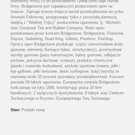
(kamienny most) co po przestawieniu i połączeniu daje nazwę
firmy. Bridgestone jest największym producentem opon na
świecie. Zajmuje trzecie miejsce wśród przedsiębiorstw na rynku
Ameryki Północnej, przegrywając tylko z pozostałą pierwszą
dwójką z "Wielkiej Trójcy" producentów ogumienia, tj.: Michelin
oraz Goodyear Tire and Rubber Company. Marki opon
produkowane przez koncern Bridgestone: Bridgestone, Firestone,
Dayton, Seiberling, Road King, Gillette, Peerless, FireStop.
Oprócz opon Bridgestone produkuje: części samochodowe (koła
gumowe, elementy tłumiące hałas, amortyzatory), przemysłowe
wyroby gumowe (pasy transmisyjne, bębny gumowe, odbijacze
portowe, pokrycia dachowe, izolacje), produkty chemiczne
(pianki i materiały budowlane), artykuły sportowe (rowery, piłki i
kije golfowe, piłki tenisowe, deski surfingowe, buty) (wyroby te
stanowią około 20 procent sprzedaży przedsiębiorstwa). Koncern
posiada 59 fabryk ogumienia. Europejska centrala Bridgestone
funkcjonuje od roku 1990, koordynując pracę 20 firm
handlowych, 2 wyłącznych dystrybutorów, 8 fabryk oraz Centrum
Technicznego w Rzymie i Europejskiego Toru Testowego.
Stan:
Produkt nowy