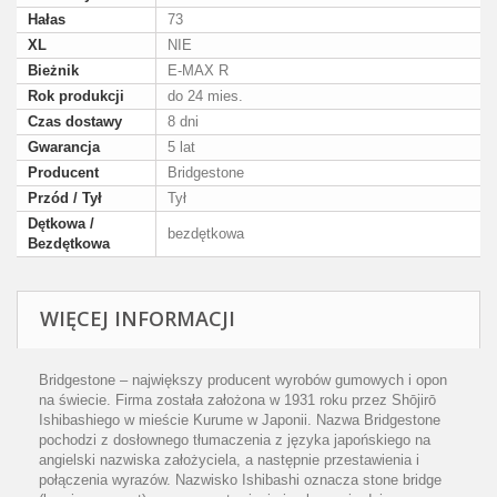
Hałas
73
XL
NIE
Bieżnik
E-MAX R
Rok produkcji
do 24 mies.
Czas dostawy
8 dni
Gwarancja
5 lat
Producent
Bridgestone
Przód / Tył
Tył
Dętkowa /
bezdętkowa
Bezdętkowa
WIĘCEJ INFORMACJI
Bridgestone – największy producent wyrobów gumowych i opon
na świecie. Firma została założona w 1931 roku przez Shōjirō
Ishibashiego w mieście Kurume w Japonii. Nazwa Bridgestone
pochodzi z dosłownego tłumaczenia z języka japońskiego na
angielski nazwiska założyciela, a następnie przestawienia i
połączenia wyrazów. Nazwisko Ishibashi oznacza stone bridge