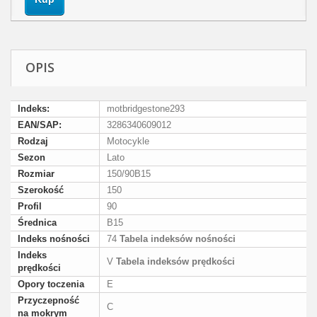
OPIS
Indeks:
motbridgestone293
EAN/SAP:
3286340609012
Rodzaj
Motocykle
Sezon
Lato
Rozmiar
150/90B15
Szerokość
150
Profil
90
Średnica
B15
Indeks nośności
74
Tabela indeksów nośności
Indeks
V
Tabela indeksów prędkości
prędkości
Opory toczenia
E
Przyczepność
C
na mokrym