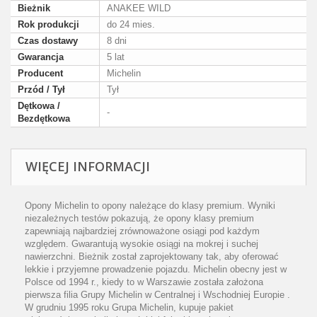
Bieżnik
ANAKEE WILD
Rok produkcji
do 24 mies.
Czas dostawy
8 dni
Gwarancja
5 lat
Producent
Michelin
Przód / Tył
Tył
Dętkowa /
-
Bezdętkowa
WIĘCEJ INFORMACJI
Opony Michelin to opony należące do klasy premium. Wyniki
niezależnych testów pokazują, że opony klasy premium
zapewniają najbardziej zrównoważone osiągi pod każdym
względem. Gwarantują wysokie osiągi na mokrej i suchej
nawierzchni. Bieżnik został zaprojektowany tak, aby oferować
lekkie i przyjemne prowadzenie pojazdu. Michelin obecny jest w
Polsce od 1994 r., kiedy to w Warszawie została założona
pierwsza filia Grupy Michelin w Centralnej i Wschodniej Europie .
W grudniu 1995 roku Grupa Michelin, kupuje pakiet