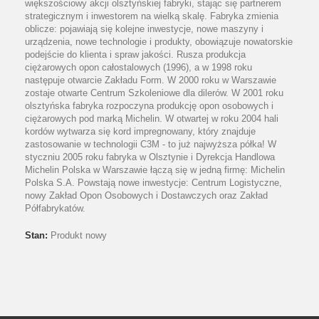
większościowy akcji olsztyńskiej fabryki, stając się partnerem
strategicznym i inwestorem na wielką skalę. Fabryka zmienia
oblicze: pojawiają się kolejne inwestycje, nowe maszyny i
urządzenia, nowe technologie i produkty, obowiązuje nowatorskie
podejście do klienta i spraw jakości. Rusza produkcja
ciężarowych opon całostalowych (1996), a w 1998 roku
następuje otwarcie Zakładu Form. W 2000 roku w Warszawie
zostaje otwarte Centrum Szkoleniowe dla dilerów. W 2001 roku
olsztyńska fabryka rozpoczyna produkcję opon osobowych i
ciężarowych pod marką Michelin. W otwartej w roku 2004 hali
kordów wytwarza się kord impregnowany, który znajduje
zastosowanie w technologii C3M - to już najwyższa półka! W
styczniu 2005 roku fabryka w Olsztynie i Dyrekcja Handlowa
Michelin Polska w Warszawie łączą się w jedną firmę: Michelin
Polska S.A. Powstają nowe inwestycje: Centrum Logistyczne,
nowy Zakład Opon Osobowych i Dostawczych oraz Zakład
Półfabrykatów.
Stan:
Produkt nowy