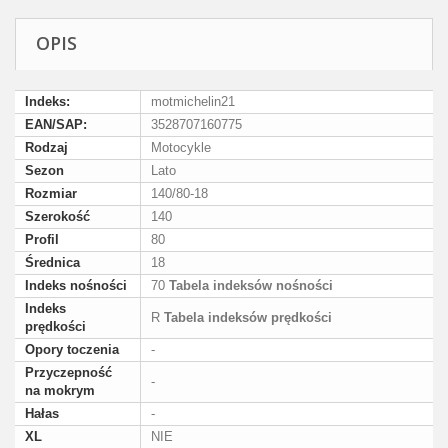
OPIS
Indeks:
motmichelin21
EAN/SAP:
3528707160775
Rodzaj
Motocykle
Sezon
Lato
Rozmiar
140/80-18
Szerokość
140
Profil
80
Średnica
18
Indeks nośności
70
Tabela indeksów nośności
Indeks
R
Tabela indeksów prędkości
prędkości
Opory toczenia
-
Przyczepność
-
na mokrym
Hałas
-
XL
NIE