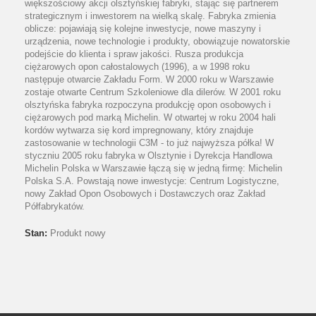
większościowy akcji olsztyńskiej fabryki, stając się partnerem
strategicznym i inwestorem na wielką skalę. Fabryka zmienia
oblicze: pojawiają się kolejne inwestycje, nowe maszyny i
urządzenia, nowe technologie i produkty, obowiązuje nowatorskie
podejście do klienta i spraw jakości. Rusza produkcja
ciężarowych opon całostalowych (1996), a w 1998 roku
następuje otwarcie Zakładu Form. W 2000 roku w Warszawie
zostaje otwarte Centrum Szkoleniowe dla dilerów. W 2001 roku
olsztyńska fabryka rozpoczyna produkcję opon osobowych i
ciężarowych pod marką Michelin. W otwartej w roku 2004 hali
kordów wytwarza się kord impregnowany, który znajduje
zastosowanie w technologii C3M - to już najwyższa półka! W
styczniu 2005 roku fabryka w Olsztynie i Dyrekcja Handlowa
Michelin Polska w Warszawie łączą się w jedną firmę: Michelin
Polska S.A. Powstają nowe inwestycje: Centrum Logistyczne,
nowy Zakład Opon Osobowych i Dostawczych oraz Zakład
Półfabrykatów.
Stan:
Produkt nowy