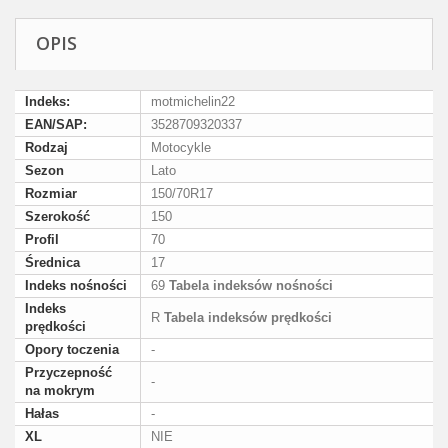
OPIS
Indeks:
motmichelin22
EAN/SAP:
3528709320337
Rodzaj
Motocykle
Sezon
Lato
Rozmiar
150/70R17
Szerokość
150
Profil
70
Średnica
17
Indeks nośności
69
Tabela indeksów nośności
Indeks
R
Tabela indeksów prędkości
prędkości
Opory toczenia
-
Przyczepność
-
na mokrym
Hałas
-
XL
NIE