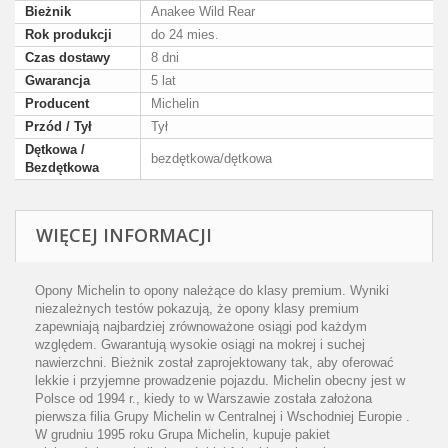
Bieżnik
Anakee Wild Rear
Rok produkcji
do 24 mies.
Czas dostawy
8 dni
Gwarancja
5 lat
Producent
Michelin
Przód / Tył
Tył
Dętkowa /
bezdętkowa/dętkowa
Bezdętkowa
WIĘCEJ INFORMACJI
Opony Michelin to opony należące do klasy premium. Wyniki
niezależnych testów pokazują, że opony klasy premium
zapewniają najbardziej zrównoważone osiągi pod każdym
względem. Gwarantują wysokie osiągi na mokrej i suchej
nawierzchni. Bieżnik został zaprojektowany tak, aby oferować
lekkie i przyjemne prowadzenie pojazdu. Michelin obecny jest w
Polsce od 1994 r., kiedy to w Warszawie została założona
pierwsza filia Grupy Michelin w Centralnej i Wschodniej Europie .
W grudniu 1995 roku Grupa Michelin, kupuje pakiet