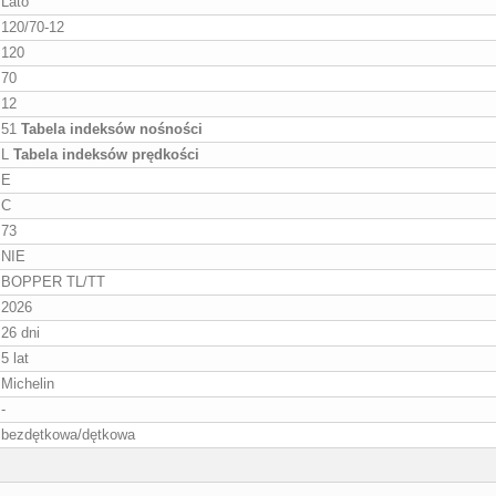
Lato
120/70-12
120
70
12
51
Tabela indeksów nośności
L
Tabela indeksów prędkości
E
C
73
NIE
BOPPER TL/TT
2026
26 dni
5 lat
Michelin
-
bezdętkowa/dętkowa