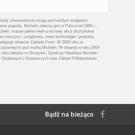
ardziej zrównoważone osiągi pod każdym względem.
enie pojazdu. Michelin obecny jest w Polsce od 1994 r.,
helin, kupuje pakiet większościowy akcji olsztyńskiej
owe maszyny i urządzenia, nowe technologie i produkty,
następuje otwarcie Zakładu Form. W 2000 roku w
ciężarowych pod marką Michelin. W otwartej w roku 2004
 roku fabryka w Olsztynie i Dyrekcja Handlowa Michelin
n Osobowych i Dostawczych oraz Zakład Półfabrykatów.
Bądź na bieżąco