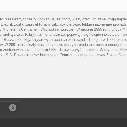
iki niezależnych testów pokazują, że opony klasy premium zapewniają najb
 Bieżnik został zaprojektowany tak, aby oferować lekkie i przyjemne prowadz
y Michelin w Centralnej i Wschodniej Europie . W grudniu 1995 roku Grupa Mic
a wielką skalę. Fabryka zmienia oblicze: pojawiają się kolejne inwestycje, n
ści. Rusza produkcja ciężarowych opon całostalowych (1996), a w 1998 roku 
ów. W 2001 roku olsztyńska fabryka rozpoczyna produkcję opon osobowych i 
je zastosowanie w technologii C3M - to już najwyższa półka! W styczniu 2005
olska S.A. Powstają nowe inwestycje: Centrum Logistyczne, nowy Zakład Opo