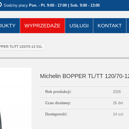
Godziny pracy
Pon. - Pt. 9:00 - 17:00 | Sob. 9:00 - 13:00
DUKTY
WYPRZEDAŻE
USŁUGI
KONTAKT
PPER TL/TT 120/70-12 51L
Michelin BOPPER TL/TT 120/70-1
Rok produkcji:
2026
Czas dostawy:
26 dni
Dostępność:
14 szt.