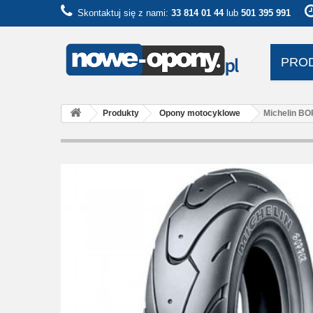
Skontaktuj się z nami:
33 814 01 44
lub
501 395 991
PRO
Produkty
Opony motocyklowe
Michelin BO