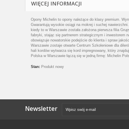
WIĘCEJ INFORMACJI
Opony Michelin to opony należące do klasy premium. Wyn
Gwarantują wysokie osiągi na mokrej i suchej nawierzchni.
kiedy to w Warszawie została założona pierwsza filia Grup
fabryki, stając się partnerem strategicznym i inwestorem n
obowiązuje nowatorskie podejście do klienta i spraw jako
Warszawie zostaje otwarte Centrum Szkoleniowe dla diler
hali kordów wytwarza się kord impregnowany, który znajdu
Polska w Warszawie łączą się w jedną firmę: Michelin P
Stan:
Produkt nowy
Newsletter