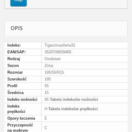
OPIS
Indeks:
Tigarzimaoferta32
EAN/SAP:
3528708839465
Rodzaj
Osobowe
Sezon
Zima
Rozmiar
195/55/R15
Szerokość
195
Profil
55
Średnica
15
Indeks nośności
85
Tabela indeksów nośności
Indeks
H
Tabela indeksów prędkości
prędkości
Opory toczenia
E
Przyczepność
C
na mokrym