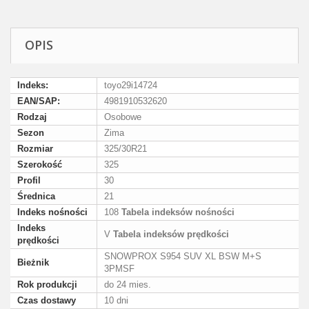
OPIS
Indeks:
toyo29i14724
EAN/SAP:
4981910532620
Rodzaj
Osobowe
Sezon
Zima
Rozmiar
325/30R21
Szerokość
325
Profil
30
Średnica
21
Indeks nośności
108
Tabela indeksów nośności
Indeks
V
Tabela indeksów prędkości
prędkości
SNOWPROX S954 SUV XL BSW M+S
Bieżnik
3PMSF
Rok produkcji
do 24 mies.
Czas dostawy
10 dni