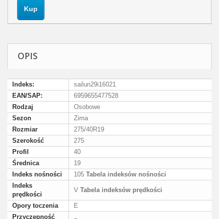
Kup
OPIS
Indeks:
sailun29i16021
EAN/SAP:
6959655477528
Rodzaj
Osobowe
Sezon
Zima
Rozmiar
275/40R19
Szerokość
275
Profil
40
Średnica
19
Indeks nośności
105
Tabela indeksów nośności
Indeks
V
Tabela indeksów prędkości
prędkości
Opory toczenia
E
Przyczepność