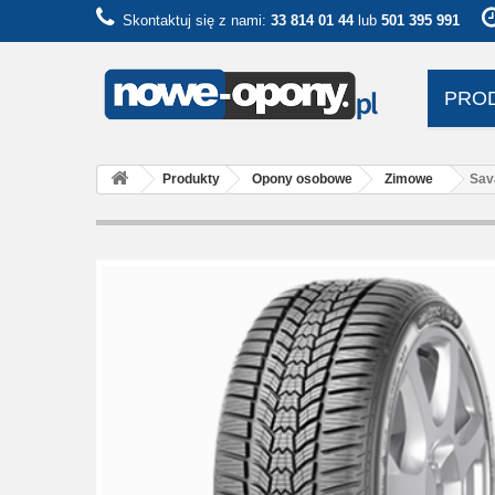
Skontaktuj się z nami:
33 814 01 44
lub
501 395 991
PRO
Produkty
Opony osobowe
Zimowe
Sav