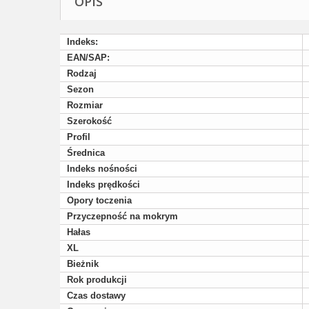
OPIS
Indeks:
EAN/SAP:
Rodzaj
Sezon
Rozmiar
Szerokość
Profil
Średnica
Indeks nośności
Indeks prędkości
Opory toczenia
Przyczepność na mokrym
Hałas
XL
Bieżnik
Rok produkcji
Czas dostawy