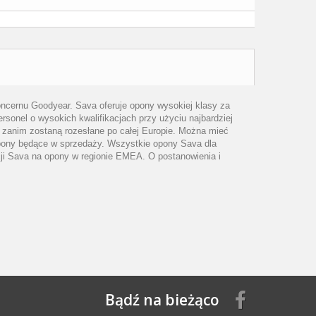
oncernu Goodyear. Sava oferuje opony wysokiej klasy za
onel o wysokich kwalifikacjach przy użyciu najbardziej
zanim zostaną rozesłane po całej Europie. Można mieć
opony będące w sprzedaży. Wszystkie opony Sava dla
ji Sava na opony w regionie EMEA. O postanowienia i
Bądź na bieżąco