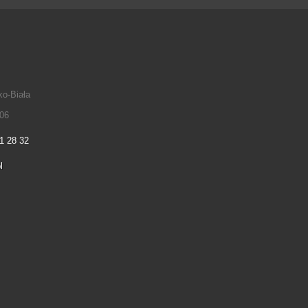
ko-Biała
06
1 28 32
l