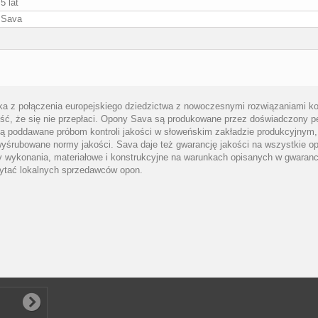
5 lat
Sava
ika z połączenia europejskiego dziedzictwa z nowoczesnymi rozwiązaniami k
, że się nie przepłaci. Opony Sava są produkowane przez doświadczony pers
poddawane próbom kontroli jakości w słoweńskim zakładzie produkcyjnym, 
wyśrubowane normy jakości. Sava daje też gwarancję jakości na wszystkie 
 wykonania, materiałowe i konstrukcyjne na warunkach opisanych w gwaranc
ytać lokalnych sprzedawców opon.