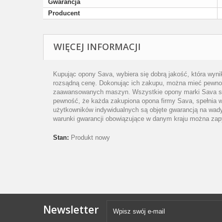
Gwarancja
Producent
WIĘCEJ INFORMACJI
Kupując opony Sava, wybiera się dobrą jakość, która wyn
rozsądną cenę. Dokonując ich zakupu, można mieć pewność
zaawansowanych maszyn. Wszystkie opony marki Sava są 
pewność, że każda zakupiona opona firmy Sava, spełnia 
użytkowników indywidualnych są objęte gwarancją na wady
warunki gwarancji obowiązujące w danym kraju można zap
Stan:
Produkt nowy
Newsletter