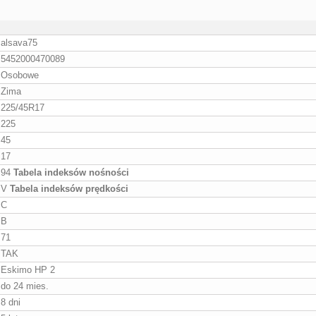
alsava75
5452000470089
Osobowe
Zima
225/45R17
225
45
17
94
Tabela indeksów nośności
V
Tabela indeksów prędkości
C
B
71
TAK
Eskimo HP 2
do 24 mies.
8 dni