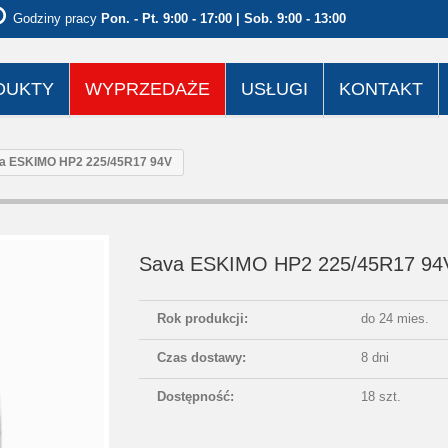
Godziny pracy
Pon. - Pt. 9:00 - 17:00 | Sob. 9:00 - 13:00
DUKTY
WYPRZEDAŻE
USŁUGI
KONTAKT
a ESKIMO HP2 225/45R17 94V
Sava ESKIMO HP2 225/45R17 94
Rok produkcji:
do 24 mies.
Czas dostawy:
8 dni
Dostępność:
18 szt.